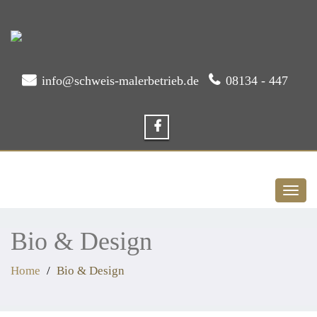
info@schweis-malerbetrieb.de
08134 - 447
Toggl
naviga
Bio & Design
Home
Bio & Design