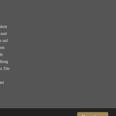
keit
 und
n auf
orm
fe
dlung
r. Die
tet