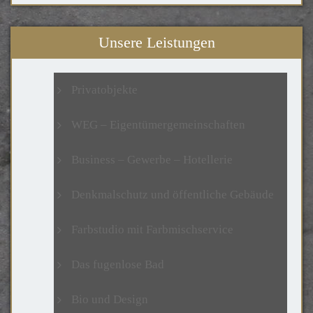
Unsere Leistungen
Privatobjekte
WEG – Eigentümer­­gemeinschaften
Business – Gewerbe – Hotellerie
Denkmalschutz und öffentliche Gebäude
Farbstudio mit Farbmischservice
Das fugenlose Bad
Bio und Design